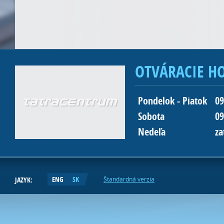
OTVÁRACIE H
Pondelok - Piatok
09
Sobota
09
Nedeľa
za
ENG
SK
JAZYK:
Štandardná verzia