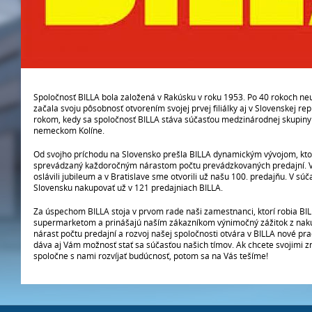
Spoločnosť BILLA bola založená v Rakúsku v roku 1953. Po 40 rokoch neu
začala svoju pôsobnosť otvorením svojej prvej filiálky aj v Slovenskej re
rokom, kedy sa spoločnosť BILLA stáva súčasťou medzinárodnej skupiny 
nemeckom Kolíne.
Od svojho príchodu na Slovensko prešla BILLA dynamickým vývojom, kto
sprevádzaný každoročným nárastom počtu prevádzkovaných predajní. 
oslávili jubileum a v Bratislave sme otvorili už našu 100. predajňu. V sú
Slovensku nakupovať už v 121 predajniach BILLA.
Za úspechom BILLA stoja v prvom rade naši zamestnanci, ktorí robia BI
supermarketom a prinášajú naším zákazníkom výnimočný zážitok z nak
nárast počtu predajní a rozvoj našej spoločnosti otvára v BILLA nové prac
dáva aj Vám možnosť stať sa súčasťou našich tímov. Ak chcete svojimi 
spoločne s nami rozvíjať budúcnosť, potom sa na Vás tešíme!